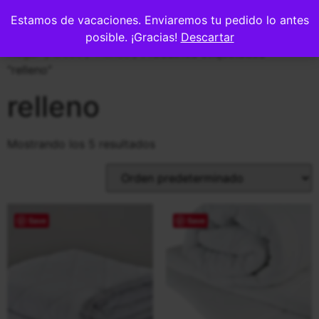
0
Estamos de vacaciones. Enviaremos tu pedido lo antes
posible. ¡Gracias!
Descartar
Hogar y Deco
/
Tienda
/ Productos etiquetados
“relleno”
relleno
Mostrando los 5 resultados
Save
Save