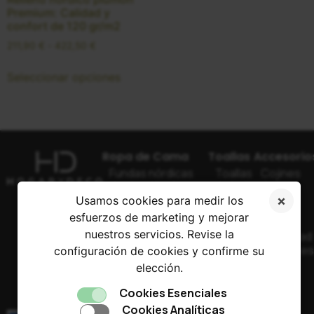
Premium: Calidad y
confort de 120 gr/m2
211,90
€
-
422,50
€
Seleccionar opciones
Ropa de Cama
Toallas
Accesorio
Fundas nórdicas
Toallas
Cojines
de algodón de
de baño
de
calidad
premium
calidad
Usamos cookies para medir los
esfuerzos de marketing y mejorar
Juegos de
Toallas
Mantas
nuestros servicios. Revise la
sábanas de
de playa
de calidad
algodón de
grandes
elegante
configuración de cookies y confirme su
calidad
elección.
Sábanas bajeras
Cookies Esenciales
de calidad
Cookies Analíticas