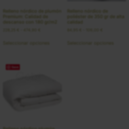
Relleno nórdico de plumón
Relleno nórdico de
Premium: Calidad de
poliéster de 350 gr de alta
descanso con 180 gr/m2
calidad
228,25
€
-
474,90
€
84,95
€
-
106,00
€
Seleccionar opciones
Seleccionar opciones
Save
Relleno nórdico plumón