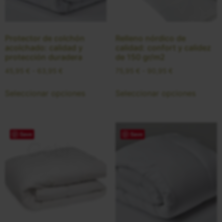
Protector de colchón
Relleno nórdico de
acolchado: calidad y
calidad: confort y calidez
protección duradera
de 150 gr/m2
45,95
€
-
63,95
€
75,95
€
-
90,95
€
Seleccionar opciones
Seleccionar opciones
Save
Save