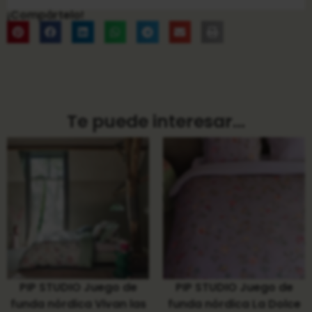
¡Compártelo!
Te puede interesar...
PIP STUDIO Juego de
PIP STUDIO Juego de
funda nórdica Vivan las
funda nórdica La Dolce