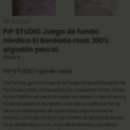
PIP STUDIO
PIP STUDIO Juego de funda
nórdica El Bordado rosa: 100%
algodón percal.
199,95
€
PIP STUDIO ropa de cama:
Las formas geométricas de la funda nórdica El Bordado de
Pip Studio están compuestas por pequeñas flores. Estas
flores folclóricas parecen estar bordadas, lo que le da a la
funda un aspecto acogedor. Si le das la vuelta a la funda,
verás un estampado de hojas estilizadas en la parte
trasera. La funda nórdica y las fundas de almohada tienen
un acabado lujoso con un borde acolchado y un ribete