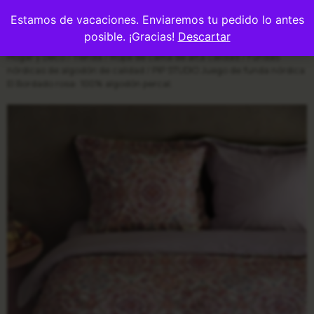
0
Estamos de vacaciones. Enviaremos tu pedido lo antes
posible. ¡Gracias!
Descartar
Hogar y Deco
/
Tienda
/
Ropa de cama de alta calidad
/
Fundas
nórdicas de algodón de calidad
/ PIP STUDIO Juego de funda nórdica
El Bordado rosa: 100% algodón percal.