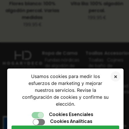
Flores blanco: 100%
Vita lila: 100% algodón
algodón percal. Varias
percal.
medidas
199,95
€
199,95
€
Ropa de Cama
Toallas
Accesorio
Fundas nórdicas
Toallas
Cojines
de algodón de
de baño
de
calidad
premium
calidad
Usamos cookies para medir los
Juegos de
Toallas
Mantas
esfuerzos de marketing y mejorar
sábanas de
de playa
de calidad
nuestros servicios. Revise la
algodón de
grandes
elegante
calidad
configuración de cookies y confirme su
elección.
Sábanas bajeras
de calidad
Cookies Esenciales
Cookies Analíticas