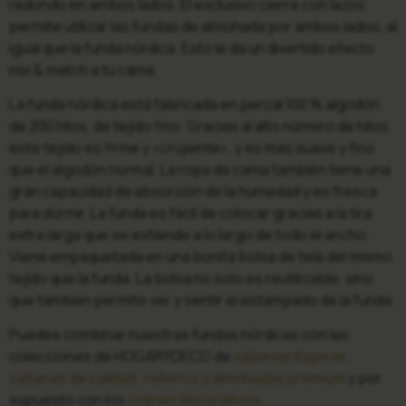
redondo en ambos lados. El exclusivo cierre con lazos
permite utilizar las fundas de almohada por ambos lados, al
igual que la funda nórdica. Esto le da un divertido efecto
mix & match a tu cama.
La funda nórdica está fabricada en percal 100 % algodón
de 200 hilos, de tejido fino. Gracias al alto número de hilos,
este tejido es firme y «crujiente», y es más suave y fino
que el algodón normal. La ropa de cama también tiene una
gran capacidad de absorción de la humedad y es fresca
para dormir. La funda es fácil de colocar gracias a la tira
extra larga que se extiende a lo largo de todo el ancho.
Viene empaquetada en una bonita bolsa de tela del mismo
tejido que la funda. La bolsa no solo es reutilizable, sino
que también permite ver y sentir el estampado de la funda.
Puedes combinar nuestras fundas nórdicas con las
colecciones de HOGARYDECO de
sábanas bajeras
,
sábanas de calidad
,
rellenos y almohadas premium
y por
supuesto con los
cojines decorativos
.