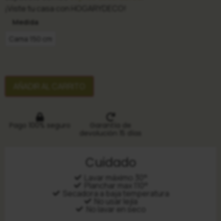
¡Viste tu casa con HOGARYDECO!
Medida
Cama 150 cm
AÑADIR AL CARRITO
Pago 100% seguro
Garantía de
devolución 15 días
Cuidado
Lavar máximo 30°
Planchar max 110°
Secadora a baja temperatura
No usar lejía
No lavar en seco