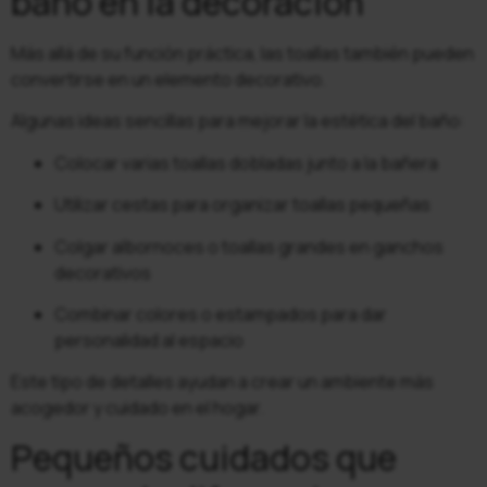
baño en la decoración
Más allá de su función práctica, las toallas también pueden
convertirse en un elemento decorativo.
Algunas ideas sencillas para mejorar la estética del baño:
Colocar varias toallas dobladas junto a la bañera
Utilizar cestas para organizar toallas pequeñas
Colgar albornoces o toallas grandes en ganchos
decorativos
Combinar colores o estampados para dar
personalidad al espacio
Este tipo de detalles ayudan a crear un ambiente más
acogedor y cuidado en el hogar.
Pequeños cuidados que