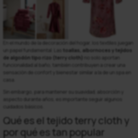
En el mundo de la decoración del hogar, los textiles juegan
un papel fundamental. Las
toallas, albornoces y tejidos
de algodón tipo rizo (terry cloth)
no solo aportan
funcionalidad al baño, también contribuyen a crear una
sensación de confort y bienestar similar a la de un spa en
casa.
Sin embargo, para mantener su suavidad, absorción y
aspecto durante años, es importante seguir algunos
cuidados básicos.
Qué es el tejido terry cloth y
por qué es tan popular