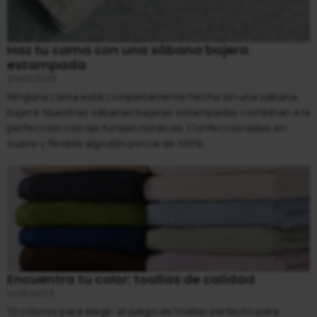
Haz tu cama con una sábana bajera
estampada
21/07/2023
Ninguna cama está completamente hecha sin una sábana
bajera. Nuestras sábanas bajeras estampadas combinan a la
perfección con las fundas nórdicas. Confeccionadas en
suave y flexible algodón percal de 100%...
Encuentra tu color: toallas de calidad
4/08/2023
12 colores para elegir: el juego de toallas perfecto para