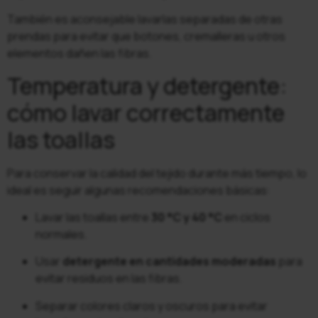
También es aconsejable lavarlas separadas de otras
prendas para evitar que botones, cremalleras u otros
elementos dañen las fibras.
Temperatura y detergente:
cómo lavar correctamente
las toallas
Para conservar la calidad del tejido durante más tiempo, lo
ideal es seguir algunas recomendaciones básicas:
Lavar las toallas entre
30 °C y 40 °C
en ciclos
normales.
Usar
detergente en cantidades moderadas
para
evitar residuos en las fibras.
Separar colores claros y oscuros para evitar