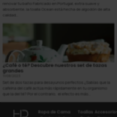
renovar tu baño Fabricado en Portugal, extra suave y
absorbente, la toalla Ocean está hecha de algodón de alta
calidad...
¿Café o té? Descubre nuestros set de tazas
grandes
11/08/2023
Set de dos tazas para desayunos perfectos ¿Sabías que la
cafeína del café actúa más rápidamente en tu organismo
que la del té? Por el contrario, el efecto es más...
Ropa de Cama
Toallas
Accesorio