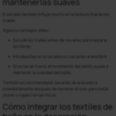
mantenerlas suaves
El secado también influye mucho en la textura final de las
toallas.
Algunos consejos útiles:
Sacudir las toallas antes de secarlas para separar
las fibras.
Introducirlas en la secadora o secarlas al aire libre.
Si se secan fuera, el movimiento del viento ayuda a
mantener la suavidad del tejido.
También es recomendable sacarlas de la lavadora
inmediatamente después de terminar el ciclo para evitar
olores o rigidez en las fibras.
Cómo integrar los textiles de