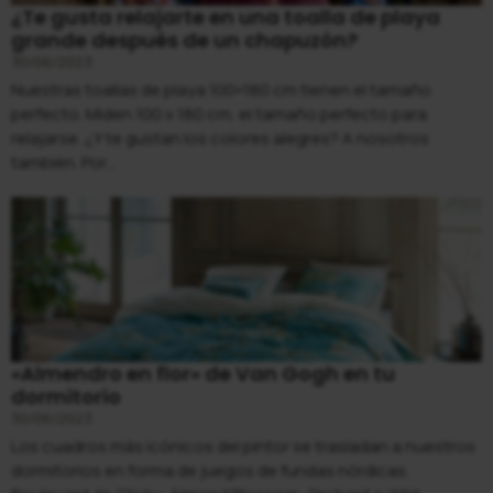
¿Te gusta relajarte en una toalla de playa
grande después de un chapuzón?
30/06/2023
Nuestras toallas de playa 100×180 cm tienen el tamaño
perfecto. Miden 100 x 180 cm, el tamaño perfecto para
relajarse. ¿Y te gustan los colores alegres? A nosotros
también. Por...
«Almendro en flor» de Van Gogh en tu
dormitorio
30/06/2023
Los cuadros más icónicos del pintor se trasladan a nuestros
dormitorios en forma de juegos de fundas nórdicas.