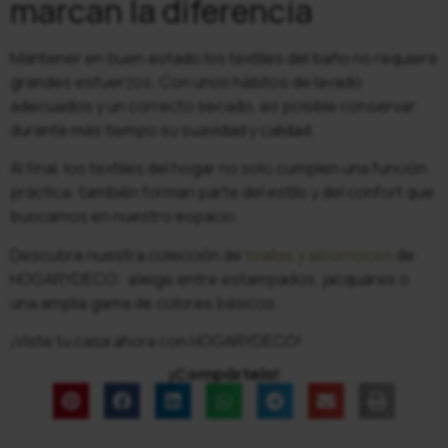
marcan la diferencia
Mantener en buen estado los textiles del baño no requiere
grandes esfuerzos. Con unos hábitos de lavado
adecuados y un correcto secado, es posible conservar
durante más tiempo su suavidad y calidad.
Al final, los textiles del hogar no solo cumplen una función
práctica: también forman parte del estilo y del confort que
buscamos en nuestro espacio.
Descubre nuestra colección de
toallas y albornoces
de
HOGARYDECO: eleige entre estampados, jacquares o
una amplia gama de colores básicos.
¡Viste tu casa ahora con HOGARYDECO!
¡Compártelo!