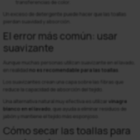
transferencias de color.
Un exceso de detergente puede hacer que las toallas
pierdan suavidad y absorción.
El error más común: usar
suavizante
Aunque muchas personas utilizan suavizante en el lavado,
en realidad
no es recomendable para las toallas
.
Los suavizantes crean una capa sobre las fibras que
reduce la capacidad de absorción del tejido.
Una alternativa natural muy efectiva es utilizar
vinagre
blanco en el lavado
, que ayuda a eliminar residuos de
jabón y mantiene el tejido más esponjoso.
Cómo secar las toallas para