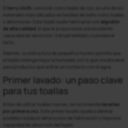
El
terry cloth
, conocido como tejido de rizo, es uno de los
materiales más utilizados en textiles de baño como toallas
o albornoces. Este tejido suele fabricarse con
algodón
de alta calidad
, lo que le proporciona una excelente
capacidad de absorción, transpirabilidad y suavidad al
tacto.
Además, su estructura de pequeños bucles permite que
el tejido retenga mejor la humedad, por lo que resulta ideal
para productos que entran en contacto con el agua.
Primer lavado: un paso clave
para tus toallas
Antes de utilizar toallas nuevas, se recomienda
lavarlas
por primera vez
. Este primer lavado ayuda a eliminar
posibles residuos del proceso de fabricación y mejora la
capacidad de absorción del tejido.