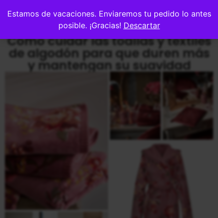
0
Estamos de vacaciones. Enviaremos tu pedido lo antes
posible. ¡Gracias!
Descartar
Cómo cuidar las toallas y textiles
de algodón para que duren más
y mantengan su suavidad