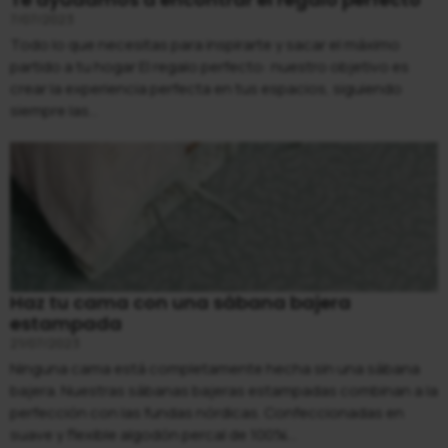
7/07/2023
Todo lo que necesitas para inspirarte y sacar el máximo
partido a tu hogar El regalo perfecto: nuestro objetivo es
crear la experiencia perfecta en tus espacios, siguiendo
siempre las...
Haz tu cama con una sábana bajera
estampada
21/07/2023
Ninguna cama está completamente hecha sin una sábana
bajera. Nuestras sábanas bajeras estampadas combinan a la
perfección con las fundas nórdicas. Confeccionadas en
suave y flexible algodón percal de 100%...