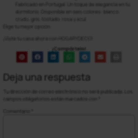
Fabricado en Portugal. Un toque de elegancia en tu
dormitorio. Disponible en seis colores: blanco,
crudo, gris, tostado, rosa y azul.
Elige tu mejor opción.
¡Viste tu casa ahora con HOGARYDECO!
¡Compártelo!
Deja una respuesta
Tu dirección de correo electrónico no será publicada.
Los
campos obligatorios están marcados con
*
Comentario
*