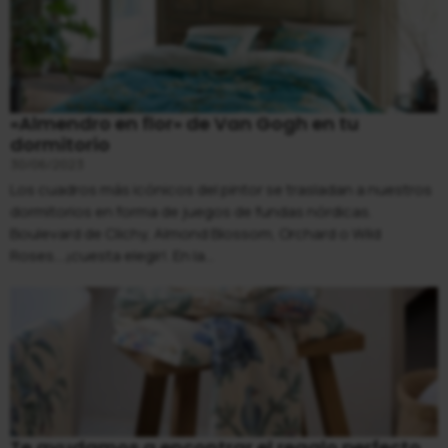
«Almendro en flor» de Van Gogh en tu
dormitorio
30/06/2023
Los cuadros más icónicos del pintor se trasladan a nuestros
dormitorios en forma de juegos de fundas nórdicas.
Boulevard de Clichy, Almond Blossom, Orchard o Wild
Roses….¡cuesta elegir!. En la...
Te ayudamos a encontrar el regalo perfecto