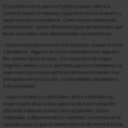
En lo primero en lo que nos fijamos cuando vamos a
comprar nuestras sábanas seguramente sea el diseño y
luego buscamos el material. Como hemos comentado
anteriormente, vemos diferentes tipos de materiales que
llevan asociados unas determinadas características:
– tejidos naturales son más transpirables, suaves al tacto
y duraderos. Algunos de estos materiales son: algodón,
lino, bambú, lana o la seda. Son materiales de origen
vegetal o animal y por lo que tanto para su tratamiento se
usan menos procesos químicos de transformación. Sus
principales beneficios son: sostenibilidad, saludables y
transpirabilidad.
– tejidos sintéticos y artificiales: estos materiales se
crean a partir de proceso químicos de transformación,
utilizando materias primas como el petróleo. Estos
materiales, a diferencia de los naturales, no existen en la
naturaleza por lo que se deben fabricar de forma artificial.