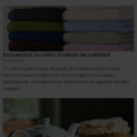
Encuentra tu color: toallas de calidad
4/08/2023
12 colores para elegir: el juego de toallas perfecto para
renovar tu baño Fabricado en Portugal, extra suave y
absorbente, la toalla Ocean está hecha de algodón de alta
calidad...